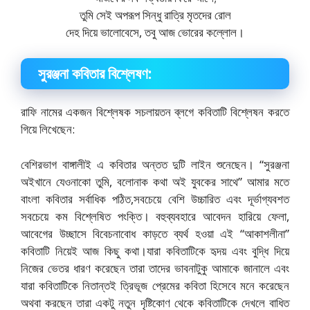
তুমি সেই অপরূপ সিন্ধু রাত্রি মৃতদের রোল
দেহ দিয়ে ভালোবেসে, তবু আজ ভোরের কল্লোল।
সুরঞ্জনা কবিতার বিশ্লেষণ:
রাফি নামের একজন বিশ্লেষক সচলায়তন ব্লগে কবিতাটি বিশ্লেষন করতে
গিয়ে লিখেছেন:
বেশিরভাগ বাঙ্গালীই এ কবিতার অন্তত দুটি লাইন শুনেছেন। “সুরঞ্জনা
অইখানে যেওনাকো তুমি, বলোনাক কথা অই যুবকের সাথে” আমার মতে
বাংলা কবিতার সর্বাধিক পঠিত,সবচেয়ে বেশি উচ্চারিত এবং দূর্ভাগ্যবশত
সবচেয়ে কম বিশ্লেষিত পংক্তি। বহুব্যবহারে আবেদন হারিয়ে ফেলা,
আবেগের উচ্ছাসে বিবেচনাবোধ কাড়তে ব্যর্থ হওয়া এই “আকাশলীনা”
কবিতাটি নিয়েই আজ কিছু কথা।যারা কবিতাটিকে হৃদয় এবং বুদ্ধি দিয়ে
নিজের ভেতর ধারণ করেছেন তারা তাদের ভাবনাটুকু আমাকে জানালে এবং
যারা কবিতাটিকে নিতান্তই ত্রিভূজ প্রেমের কবিতা হিসেবে মনে করেছেন
অথবা করছেন তারা একটু নতুন দৃষ্টিকোণ থেকে কবিতাটিকে দেখলে বাধিত