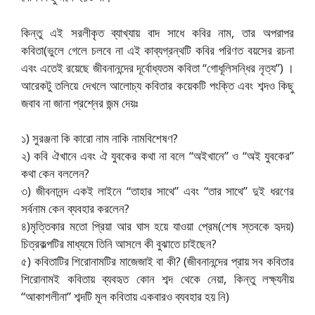
কিন্তু এই সরলীকৃত ব্যাখ্যায় বাদ সাধে কবির নাম, তার অপরাপর
কবিতা(ভুলে গেলে চলবে না এই কাব্যগ্রন্থটি কবির পরিণত বয়সের রচনা
এবং এতেই রয়েছে জীবনানন্দের দূর্বোধ্যতম কবিতা “গোধূলিসন্ধির নৃত্য”) ।
আরেকটু তলিয়ে দেখলে আলোচ্য কবিতার কয়েকটি পংক্তি এবং শব্দও কিছু
জবাব না জানা প্রশ্নের জন্ম দেয়ঃ
১) সুরঞ্জনা কি কারো নাম নাকি নামবিশেষণ?
২) কবি ঐখানে এবং ঐ যুবকের কথা না বলে “অইখানে” ও “অই যুবকের”
কথা কেন বললেন?
৩) জীবনানন্দ একই লাইনে “তাহার সাথে” এবং “তার সাথে” দুই ধরণের
সর্বনাম কেন ব্যবহার করলেন?
৪)মৃত্তিকার মতো প্রিয়া আর ঘাস হয়ে যাওয়া প্রেম(শেষ স্তবকে হৃদয়)
চিত্রকল্পটির মাধ্যমে তিনি আসলে কী বুঝাতে চাইছেন?
৫) কবিতাটির শিরোনামটির মাজেজাই বা কী? (জীবনানন্দের প্রায় সব কবিতার
শিরোনামই কবিতায় ব্যবহৃত কোন শব্দ থেকে নেয়া, কিন্তু লক্ষ্যনীয়
“আকাশলীনা” শব্দটি মূল কবিতায় একবারও ব্যবহার হয় নি)