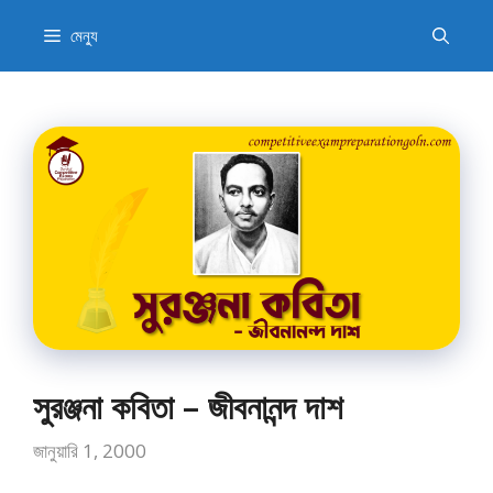
এড়িেয়
মেন্যু
লেখায়
যান
সুরঞ্জনা কবিতা – জীবনানন্দ দাশ
জানুয়ারি 1, 2000