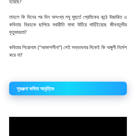
হয়েছে?
তাহলে কি দিনের পর দিন অসংখ্য লঘু মুহুর্তে প্রেমিকের কন্ঠে উচ্চারিত এ
কবিতায় বিরহকে ছাপিয়ে যথারীতি মাথা উচিঁয়ে দাড়িঁইয়েছে জীবনানন্দীয়
মৃত্যুময়তা?
কবিতার শিরোনাম (“আকাশলীনা”) সেই সম্ভাবনার দিকেই কি অঙ্গুলী নির্দেশ
করে না?
সুরঞ্জনা কবিতা আবৃত্তিঃ