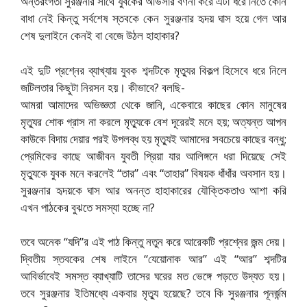
অন্তরংগতা সুরঞ্জনার সাথে যুবকের অভিসার বর্ণনা করে এটা ধরে নিতে কোন
বাধা নেই কিন্তু সর্বশেষ স্তবকে কেন সুরঞ্জনার হৃদয় ঘাস হয়ে গেল আর
শেষ দুলাইনে কেনই বা বেজে উঠল হাহাকার?
এই দুটি প্রশ্নের ব্যাখ্যায় যুবক শব্দটিকে মৃত্যুর বিকল্প হিসেবে ধরে নিলে
জটিলতার কিছুটা নিরসন হয়। কীভাবে? বলছি-
আমরা আমাদের অভিজ্ঞতা থেকে জানি, একেবারে কাছের কোন মানুষের
মৃত্যুর শোক গ্রাস না করলে মৃত্যুকে বেশ দূরেরই মনে হয়; অত্যন্ত আপন
কাউকে বিদায় দেয়ার পরই উপলব্ধ হয় মৃত্যুই আমাদের সবচেয়ে কাছের বন্ধু;
প্রেমিকের কাছে আজীবন যুবতী প্রিয়া যার আলিঙ্গনে ধরা দিয়েছে সেই
মৃত্যুকে যুবক মনে করলেই “তার” এবং “তাহার” বিষয়ক ধাঁধাঁর অবসান হয়।
সুরঞ্জনার হৃদয়কে ঘাস আর অনন্ত হাহাকারের যৌক্তিকতাও আশা করি
এখন পাঠকের বুঝতে সমস্যা হচ্ছে না?
তবে অনেক “যদি”র এই পাঠ কিন্তু নতুন করে আরেকটি প্রশ্নের জন্ম দেয়।
দ্বিতীয় স্তবকের শেষ লাইনে “যেয়োনাক আর” এই “আর” শব্দটির
আবির্ভাবেই সমস্ত ব্যাখ্যাটি তাসের ঘরের মত ভেঙ্গে পড়তে উদ্যত হয়।
তবে সুরঞ্জনার ইতিমধ্যে একবার মৃত্যু হয়েছে? তবে কি সুরঞ্জনার পূনর্জন্ম