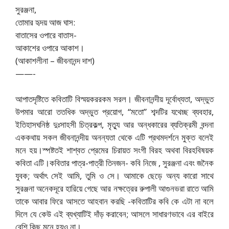
সুরঞ্জনা,
তোমার হৃদয় আজ ঘাস:
বাতাসের ওপারে বাতাস-
আকাশের ওপারে আকাশ।
(আকাশলীনা – জীবনানন্দ দাশ)
——-
আপাতদৃষ্টিতে কবিতাটি বিস্ময়কররকম সরল। জীবনানন্দীয় দূর্বোধ্যতা, অদ্ভুত
উপমার আরো ততধিক অদ্ভুত প্রয়োগ, “মতো” শব্দটির যথেচ্ছ ব্যবহার,
ইতিহাসঘনিষ্ঠ দুঃসাহসী চিত্রকল্প, মৃত্যু আর অন্ধকারের ব্যতিক্রমী বন্দনা
এককথায় সকল জীবনানন্দীয় অনন্যতা থেকে এটি প্রথমদর্শনে মুক্ত বলেই
মনে হয়।স্পষ্টতই শাশ্বত প্রেমের চিরায়ত সংগী বিরহ অথবা বিরহবিষয়ক
কবিতা এটি।কবিতার পাত্র-পাত্রী তিনজন- কবি নিজে , সুরঞ্জনা এবং জনৈক
যুবক; অর্থাৎ সেই আমি, তুমি ও সে। আমাকে ছেড়ে অন্য কারো সাথে
সুরঞ্জনা অনেকদূরে হারিয়ে গেছে আর নক্ষত্রের রুপালী আগুনভরা রাতে আমি
তাকে আবার ফিরে আসতে আহবান করছি -কবিতাটির কবি কে এটা না বলে
দিলে যে কেউ এই ব্যখ্যাটিই দাঁড় করাবেন; আসলে সাধারণভাবে এর বাইরে
বেশি কিছু মনে হয়ও না।