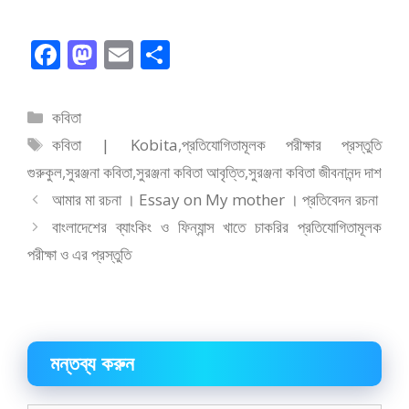
F
M
E
S
ac
as
m
h
e
to
ai
ar
বিভাগ
কবিতা
b
d
l
e
সমূহ
ট্যাগ
কবিতা | Kobita
,
প্রতিযোগিতামূলক পরীক্ষার প্রস্তুতি
o
o
সমূহ
গুরুকুল
,
সুরঞ্জনা কবিতা
,
সুরঞ্জনা কবিতা আবৃত্তি
,
সুরঞ্জনা কবিতা জীবনানন্দ দাশ
o
n
আমার মা রচনা । Essay on My mother । প্রতিবেদন রচনা
k
বাংলাদেশের ব্যাংকিং ও ফিন্যান্স খাতে চাকরির প্রতিযোগিতামূলক
পরীক্ষা ও এর প্রস্তুতি
মন্তব্য করুন