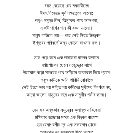
বয়স বেড়েছে ঢের নরনারীদের
ঈষৎ নিভেছে সূর্য নক্ষত্রের আলো;
তবুও সমুদ্র নীল; ঝিনুকের গায়ে আলপনা;
একটি পাখির গান কী রকম ভালো।
মানুষ কাউকে চায়— তার সেই নিহত উজ্জ্বল
ঈশ্বরের পরিবর্তে অন্য কোনো সাধনার ফল।
মনে পড়ে কবে এক তারাভরা রাতের বাতাসে
ধর্মাশোকের ছেলে মহেন্দ্রের সাথে
উতরোল বড়ো সাগরের পথে অন্তিম আকাঙ্ক্ষা নিয়ে প্রাণে
তবুও কাউকে আমি পারিনি বোঝাতে
সেই ইচ্ছা সঙ্ঘ নয় শক্তি নয় কর্মীদের সুধীদের বিবর্ণতা নয়,
আরো আলো: মানুষের তরে এক মানুষীর গভীর হৃদয়।
যেন সব অন্ধকার সমুদ্রের ক্লান্ত নাবিকেরা
মক্ষিকার গুঞ্জনের মতো এক বিহ্বল বাতাসে
ভূমধ্যসাগরলীন দূর এক সভ্যতার থেকে
আজকের নব সভ্যতায় ফিরে আসে;