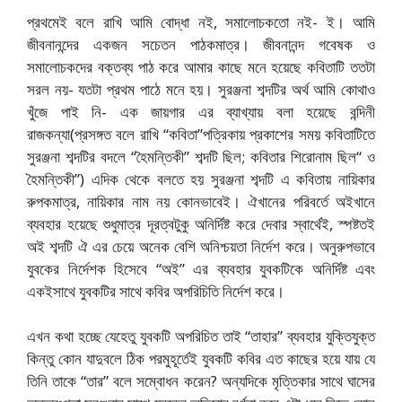
প্রথমেই বলে রাখি আমি বোদ্ধা নই, সমালোচকতো নই- ই। আমি
জীবনানন্দের একজন সচেতন পাঠকমাত্র। জীবনানন্দ গবেষক ও
সমালোচকদের বক্তব্য পাঠ করে আমার কাছে মনে হয়েছে কবিতাটি ততটা
সরল নয়- যতটা প্রথম পাঠে মনে হয়। সুরঞ্জনা শব্দটির অর্থ আমি কোথাও
খুঁজে পাই নি- এক জায়গার এর ব্যাখ্যায় বলা হয়েছে বন্দিনী
রাজকন্যা(প্রসঙ্গত বলে রাখি “কবিতা”পত্রিকায় প্রকাশের সময় কবিতাটিতে
সুরঞ্জনা শব্দটির বদলে “হৈমন্তিকী” শব্দটি ছিল; কবিতার শিরোনাম ছিল“ ও
হৈমন্তিকী”) এদিক থেকে বলতে হয় সুরঞ্জনা শব্দটি এ কবিতায় নায়িকার
রুপকমাত্র, নায়িকার নাম নয় কোনভাবেই। ঐখানের পরিবর্তে অইখানে
ব্যবহার হয়েছে শুধুমাত্র দূরত্বটুকু অনির্দিষ্ট করে দেবার স্বার্থেই, স্পষ্টতই
অই শব্দটি ঐ এর চেয়ে অনেক বেশি অনিশ্চয়তা নির্দেশ করে। অনুরুপভাবে
যুবকের নির্দেশক হিসেবে “অই” এর ব্যবহার যুবকটিকে অনির্দিষ্ট এবং
একইসাথে যুবকটির সাথে কবির অপরিচিতি নির্দেশ করে।
এখন কথা হচ্ছে যেহেতু যুবকটি অপরিচিত তাই “তাহার” ব্যবহার যুক্তিযুক্ত
কিন্তু কোন যাদুবলে ঠিক পরমুহূর্তেই যুবকটি কবির এত কাছের হয়ে যায় যে
তিনি তাকে “তার” বলে সম্বোধন করেন? অন্যদিকে মৃত্তিকার সাথে ঘাসের