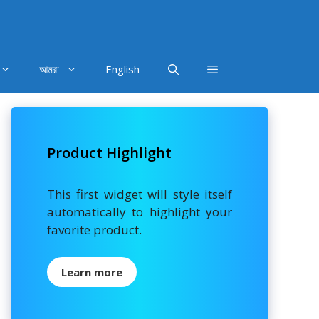
আমরা
English
Product Highlight
This first widget will style itself
automatically to highlight your
favorite product.
Learn more