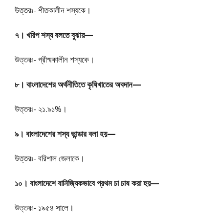
উত্তরঃ- শীতকালীন শস্যকে।
৭। খরিপ শস্য বলতে বুঝায়—
উত্তরঃ- গ্রীষ্মকালীন শস্যকে।
৮। বাংলাদেশের অর্থনীতিতে কৃষিখাতের অবদান—
উত্তরঃ- ২১.৯১%।
৯। বাংলাদেশের শস্য ভান্ডার বলা হয়—
উত্তরঃ- বরিশাল জেলাকে।
১০। বাংলাদেশে বানিজ্যিকভাবে প্রথম চা চাষ করা হয়—
উত্তরঃ- ১৯৫৪ সালে।