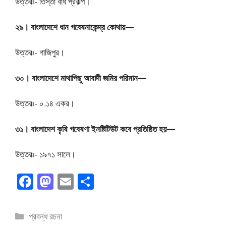
উত্তরঃ- তিস্তা বাধ প্রকল্প।
২৯। বাংলাদেশে ধান গবেষনাকেন্দ্র কোথায়—
উত্তরঃ- গাজিপুর।
৩০। বাংলাদেশে মাথাপিছু আবাদী জমির পরিমান—
উত্তরঃ- ০.১৪ একর।
৩১। বাংলাদেশ কৃষি গবেষণা ইনষ্টিটিউট কবে প্রতিষ্ঠিত হয়—
উত্তরঃ- ১৯৭১ সালে।
F
M
E
S
ac
as
m
h
e
to
ai
ar
বিভাগ
প্রবন্ধ রচনা