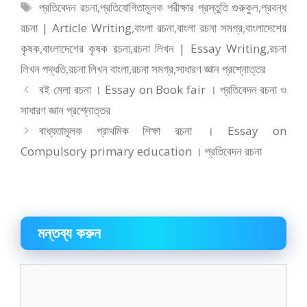
b
d
l
e
সমূহ
ট্যাগ
প্রতিবেদন রচনা
,
প্রতিযোগিতামূলক পরীক্ষার প্রস্তুতি গুরুকুল
,
প্রবন্ধ
o
o
সমূহ
রচনা | Article Writing
,
বাংলা রচনা
,
বাংলা রচনা সমগ্র
,
বাংলাদেশের
o
n
কৃষক
,
বাংলাদেশের কৃষক রচনা
,
রচনা লিখন | Essay Writing
,
রচনা
k
লিখন পদ্ধতি
,
রচনা লিখন বাংলা
,
রচনা সমগ্র
,
সাধারণ জ্ঞান প্রশ্নোত্তর
বই মেলা রচনা । Essay on Book fair । প্রতিবেদন রচনা ও
সাধারণ জ্ঞান প্রশ্নোত্তর
বাধ্যতামূলক প্রাথমিক শিক্ষা রচনা । Essay on
Compulsory primary education । প্রতিবেদন রচনা
মন্তব্য করুন
মন্তব্য