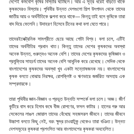
দেশেই কমবেশি কৃষির বিস্তার ঘটেছিল। আর এ সূত্র ধরেই বাড়তে থাকে
কৃষকদেরও বিস্তার। পৃথিবীর উন্নত দেশগুলাে শিল্প উৎপাদন থেকে তাদের
জাতীয় আয় ও অর্থনীতিকে কল্পনা করে থাকে— কিন্তু তাই বলে কৃষিকে তারা
বাদ দিয়ে ফেলেনি। উদাহরণ হিসেবে চীনের কথা বলা যেতে পারে।
তাদেরইলেক্ট্রনিক সামগ্রীতে ছেয়ে আছে গােটা বিশ্ব। বলা চলে, এটিই
তাদের অর্থনীতির প্রধান খাত। কিন্তু তাদের দেশের কৃষকদের অবস্থা
অনেক উন্নত, গুরুত্বও অনেক বেশি। তাদের দেশের কৃষকদের কৃষিজ্ঞান ও
প্রযুক্তির সাহচর্য তাদের অনেক বেশি আধুনিক করে রেখেছে। সেদিক থেকে
বাংলাদেশের কৃষকদের অবস্থা খুব একটা সন্তোষজনক নয়। বাংলাদেশের
কৃষক বলতে বােঝায় নিরক্ষর, রােগক্লিষ্ট ও ঋণভারে জর্জরিত অসহায় এক
সম্প্রদায়কে।
তারা পৃথিবীর জ্ঞান-বিজ্ঞান ও প্রভূত উন্নতি সম্পর্কে বলা চলে। অজ্ঞ। জীর্ণ
কুটিরে বাস করে হিসাব কষে বীজ রােপণের, ফসল কাটার । হালের গরু আর
সেকেলের লাঙল জোয়াল তাদের বেঁধেছে সহজসরল জীবনে। তাদের জীবনে
উচ্চাশা বলতে কিছু নেই, বরং ক্ষুদ্র চাওয়াটুকু থেকেও তারা বঞিত। উন্নত
দেশসমূহের কৃষকরা প্রশংসিত আর বাংলাদেশের কৃষকরা অবহেলিত।