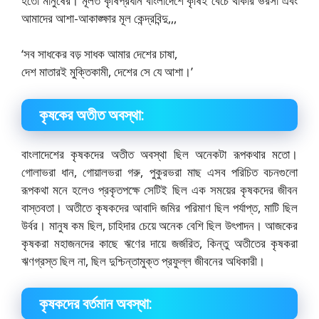
হতাে মানুষের। মূলত কৃষিপ্রধান বাংলাদেশে কৃষিই বেঁচে থাকার ভরসা এবং
আমাদের আশা-আকাঙ্ক্ষার মূল কেন্দ্রবিন্দু,,,
‘সব সাধকের বড় সাধক আমার দেশের চাষা,
দেশ মাতারই মুক্তিকামী, দেশের সে যে আশা।’
কৃষকের অতীত অবস্থা:
বাংলাদেশের কৃষকদের অতীত অবস্থা ছিল অনেকটা রূপকথার মতাে।
গােলাভরা ধান, গােয়ালভরা গরু, পুকুরভরা মাছ এসব পরিচিত বচনগুলাে
রূপকথা মনে হলেও প্রকৃতপক্ষে সেটিই ছিল এক সময়ের কৃষকদের জীবন
বাস্তবতা। অতীতে কৃষকদের আবাদি জমির পরিমাণ ছিল পর্যাপ্ত, মাটি ছিল
উর্বর। মানুষ কম ছিল, চাহিদার চেয়ে অনেক বেশি ছিল উৎপাদন। আজকের
কৃষকরা মহাজনদের কাছে ঋণের দায়ে জর্জরিত, কিন্তু অতীতের কৃষকরা
ঋণগ্রস্ত ছিল না, ছিল দুশ্চিন্তামুক্ত প্রফুল্ল জীবনের অধিকারী।
কৃষকদের বর্তমান অবস্থা: