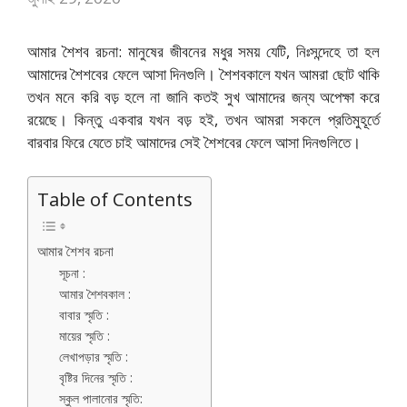
আমার শৈশব রচনা: মানুষের জীবনের মধুর সময় যেটি, নিঃসন্দেহে তা হল
আমাদের শৈশবের ফেলে আসা দিনগুলি। শৈশবকালে যখন আমরা ছোট থাকি
তখন মনে করি বড় হলে না জানি কতই সুখ আমাদের জন্য অপেক্ষা করে
রয়েছে। কিন্তু একবার যখন বড় হই, তখন আমরা সকলে প্রতিমুহূর্তে
বারবার ফিরে যেতে চাই আমাদের সেই শৈশবের ফেলে আসা দিনগুলিতে।
Table of Contents
আমার শৈশব রচনা
সূচনা :
আমার শৈশবকাল :
বাবার স্মৃতি :
মায়ের স্মৃতি :
লেখাপড়ার স্মৃতি :
বৃষ্টির দিনের স্মৃতি :
স্কুল পালানাের স্মৃতি: