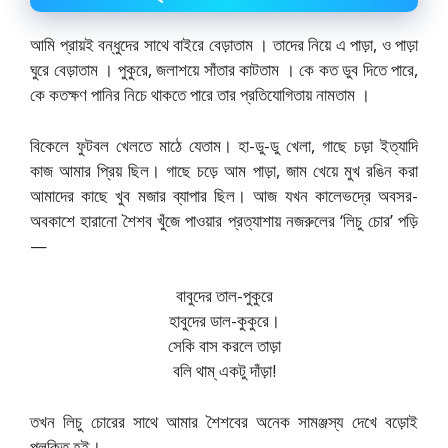
আমি প্রায়ই বন্ধুদের সাথে বাইরে বেড়াতাম । তাদের নিয়ে এ পাড়া, ও পাড়া
ঘুরে বেড়াতাম । পুকুরে, জলাশয়ে সাঁতার কাটতাম । কে কত ডুব দিতে পারে,
কে কতক্ষণ পানির নিচে থাকতে পারে তার প্রতিযােগিতায় নামতাম ।
বিকেলে ফুটবল খেলতে মাঠে যেতাম। হা-ডু-ডু খেলা, গাছে চড়া ইত্যাদি
কাজ আমার প্রিয় ছিল। গাছে চড়ে আম পাড়া, জাম খেয়ে মুখ রঙিন করা
আমাদের কাছে খুব মজার ব্যাপার ছিল। আজ যখন কালেভদ্রে অবসর-
অবকাশে হারানাে শৈশব খুঁজে পাওয়ার প্রত্যাশায় নজরুলের ‘লিচু চোর’ পড়ি
—
বাবুদের তাল-পুকুরে
হাবুদের ডাল-কুকুরে।
সেকি বাস করলে তাড়া
বলি থাম্ একটু দাঁড়া!
তখন লিচু চোরের সাথে আমার শৈশবের অনেক সামঞ্জস্য দেখে বড়ােই
পুলকিত হই।