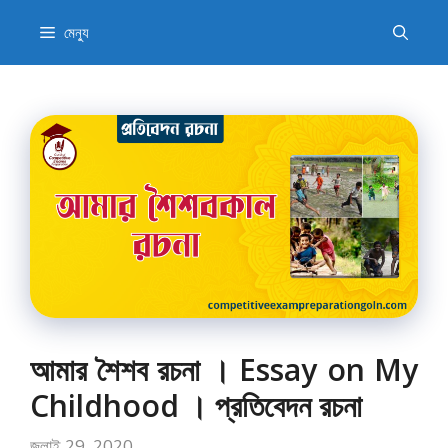
এড়িেয়
মেন্যু
লেখায়
যান
আমার শৈশব রচনা । Essay on My
Childhood । প্রতিবেদন রচনা
জুলাই 29, 2020