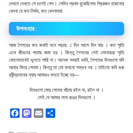
দেখতে দেখতে সে চলেই গেল। সেদিন প্রথম বুঝেছিলাম প্রিয়জন হারানাের
বেদনা যে কত নির্মম, কত বেদনাময়!
উপসংহার :
আজ শৈশবের কত কথাই মনে পড়ছে । দিন আসে দিন যায় । কত স্মৃতি
এসে জীবনের পাতায় জমা হয় । কিন্তু শৈশবের সেই সােনাঝরা স্মৃতি
কোনােভাবেই ভুলতে পারি না। অনেক সময়ই ভাবি, শৈশবের দিনগুলাে যদি
আবার ফিরে পেতাম। কিন্তু তা তাে কখনাে সম্ভব নয় । তাইতাে কবি গুরু
রবীন্দ্রনাথের ন্যায় আমারও বলতে ইচ্ছে হয়—
দিনগুলাে মাের সােনার খাঁচায় রইল না, রইল না ।
সেই যে আমার নানা রঙের দিনগুলাে ।
F
M
E
S
ac
as
m
h
e
to
ai
ar
বিভাগ