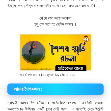
উচ্ছাস, কত। উল্লাস মনের পর্দায় ভেসে ওঠে। মনে মনে বলতে থাকি—
সে যে কাল হলাে কতকাল
তবু যেন মনে হয় সেদিন সকাল ।
আমার শৈশব রচনা । Essay on My Childhood
আমার শৈশবকাল :
গ্রামেই আমার শৈশব-কৈশাের অতিবাহিত হয়েছে। নরসিংদী জেলার
অন্তর্গত চর উজিলার একটি সুন্দর ছােট্ট গ্রাম। এ গ্রামেই বেড়ে উঠেছি