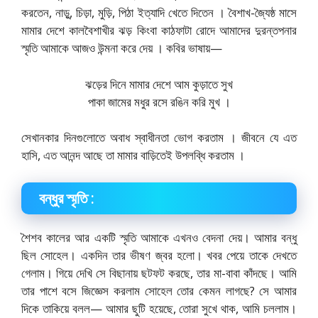
করতেন, নাড়ু, চিড়া, মুড়ি, পিঠা ইত্যাদি খেতে দিতেন । বৈশাখ-জ্যৈষ্ঠ মাসে
মামার দেশে কালবৈশাখীর ঝড় কিংবা কাঠফাটা রােদে আমাদের দুরন্তপনার
স্মৃতি আমাকে আজও উন্মনা করে দেয় । কবির ভাষায়—
ঝড়ের দিনে মামার দেশে আম কুড়াতে সুখ
পাকা জামের মধুর রসে রঙিন করি মুখ ।
সেখানকার দিনগুলােতে অবাধ স্বাধীনতা ভােগ করতাম । জীবনে যে এত
হাসি, এত আনন্দ আছে তা মামার বাড়িতেই উপলব্ধি করতাম ।
বন্ধুর স্মৃতি :
শৈশব কালের আর একটি স্মৃতি আমাকে এখনও বেদনা দেয়। আমার বন্ধু
ছিল সােহেল। একদিন তার ভীষণ জ্বর হলাে। খবর পেয়ে তাকে দেখতে
গেলাম। গিয়ে দেখি সে বিছানায় ছটফট করছে, তার মা-বাবা কাঁদছে। আমি
তার পাশে বসে জিজ্ঞেস করলাম সােহেল তাের কেমন লাগছে? সে আমার
দিকে তাকিয়ে বলল— আমার ছুটি হয়েছে, তােরা সুখে থাক, আমি চললাম।