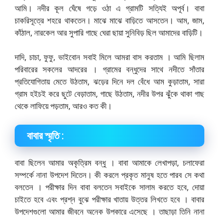
আমি। নদীর কূল ঘেঁষে গড়ে ওঠা এ গ্রামটি সত্যিই অপূর্ব। বাবা
চাকরিসূত্রে শহরে থাকতেন। মাঝে মাঝে বাড়িতে আসতেন। আম, জাম,
কাঁঠাল, নারকেল আর সুপারি গাছে ঘেরা ছায়া সুনিবিড় ছিল আমাদের বাড়িটি।
দাদি, চাচা, ফুফু, ভাইবােন সবাই মিলে আমরা বাস করতাম । আমি ছিলাম
পরিবারের সকলের আদরের । গ্রামের বন্ধুদের সাথে নদীতে সাঁতার
প্রতিযােগিতায় মেতে উঠতাম, ঝড়ের দিনে দল বেঁধে আম কুড়াতাম, সারা
গ্রাম হইচই করে ছুটে বেড়াতাম, গাছে উঠতাম, নদীর উপর ঝুঁকে থাকা গাছ
থেকে লাফিয়ে পড়তাম, আরও কত কী।
বাবার স্মৃতি :
বাবা ছিলেন আমার অকৃত্রিম বন্ধু । বাবা আমাকে লেখাপড়া, চলাফেরা
সম্পর্কে নানা উপদেশ দিতেন। কী করলে প্রকৃত মানুষ হতে পারব সে কথা
বলতেন । পরীক্ষার দিন বাবা বলতেন সবাইকে সালাম করতে হবে, দোয়া
চাইতে হবে এবং প্রশ্ন বুঝে পরীক্ষার খাতায় উত্তর লিখতে হবে । বাবার
উপদেশগুলাে আমার জীবনে অনেক উপকারে এসেছে । তাছাড়া তিনি নানা