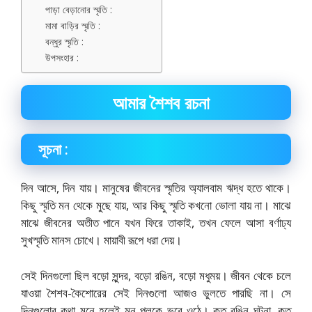
পাড়া বেড়ানাের স্মৃতি :
মামা বাড়ির স্মৃতি :
বন্ধুর স্মৃতি :
উপসংহার :
আমার শৈশব রচনা
সূচনা :
দিন আসে, দিন যায়। মানুষের জীবনের স্মৃতির অ্যালবাম ঋদ্ধ হতে থাকে।
কিছু স্মৃতি মন থেকে মুছে যায়, আর কিছু স্মৃতি কখনাে ভােলা যায় না। মাঝে
মাঝে জীবনের অতীত পানে যখন ফিরে তাকাই, তখন ফেলে আসা বর্ণাঢ্য
সুখস্মৃতি মানস চোখে। মায়াবী রূপে ধরা দেয়।
সেই দিনগুলাে ছিল বড়াে সুন্দর, বড়াে রঙিন, বড়াে মধুময়। জীবন থেকে চলে
যাওয়া শৈশব-কৈশােরের সেই দিনগুলাে আজও ভুলতে পারছি না। সে
দিনগুলাের কথা মনে হলেই মন পুলকে ভরে ওঠে। কত রঙিন ঘটনা, কত