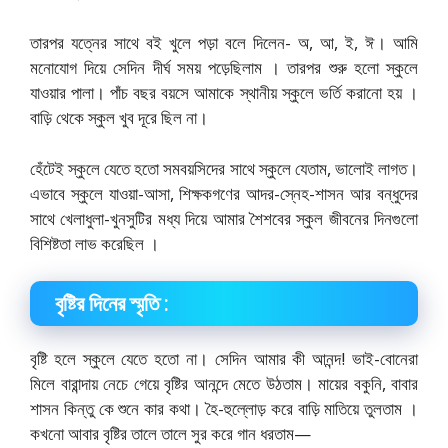
তারপর যত্নের সাথে বই খুলে পড়া বলে দিলেন- অ, আ, ই, ঈ। আমি
মনােযােগ দিয়ে সেদিন দীর্ঘ সময় পড়েছিলাম । তারপর শুরু হলাে স্কুলে
যাওয়ার পালা। পাঁচ বছর বয়সে আমাকে স্থানীয় স্কুলে ভর্তি করানাে হয় ।
বাড়ি থেকে স্কুল খুব দূরে ছিল না।
হেঁটেই স্কুলে যেতে হতাে সমবয়সিদের সাথে স্কুলে যেতাম, ভালােই লাগত।
এভাবে স্কুলে যাওয়া-আসা, শিক্ষকগণের আদর-স্নেহ-শাসন আর বন্ধুদের
সাথে খেলাধুলা-খুনসুটির মধ্য দিয়ে আমার শৈশবের স্কুল জীবনের দিনগুলাে
বিশিষ্টতা লাভ করেছিল ।
বৃষ্টির দিনের স্মৃতি :
বৃষ্টি হলে স্কুলে যেতে হতাে না। সেদিন আমার কী আনন্দ! ভাই-বােনেরা
মিলে বারান্দায় নেচে গেয়ে বৃষ্টির আনন্দে মেতে উঠতাম। মায়ের বকুনি, বাবার
শাসন কিন্তু কে শুনে কার কথা। হৈ-হুল্লোড় করে বাড়ি মাতিয়ে তুলতাম ।
কখনাে আবার বৃষ্টির তালে তালে সুর করে গান ধরতাম—