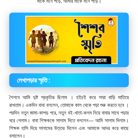
মাকে মনে পড়ে, আমার মাকে মনে পড়ে।
লেখাপড়ার স্মৃতি :
শৈশবে আমি দুষ্ট প্রকৃতির ছিলাম । হইচই করে সারা বাড়ি মাতিয়ে
রাখতাম। একদিন বাবা বললেন, তােমাকে কাল থেকে পড়া শুরু করতে হবে ।
পরদিন নতুন জামা-কাপড় পরে, নতুন বই-খাতা-কলম নিয়ে বাবার সাথে পড়ার
ঘরে গেলাম। বাবা শিক্ষককে সালাম দিতে বললেন— আমি সালাম দিলাম।
শিক্ষক হাসি দিয়ে সালামের উত্তর দিলেন এবং আমাকে আদর করে কাছে
বসালেন।