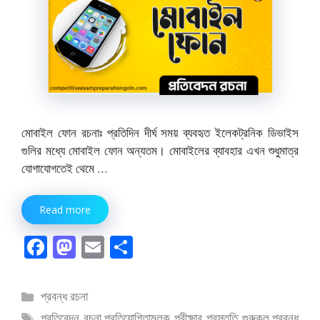
মোবাইল ফোন রচনাঃ প্রতিদিন দীর্ঘ সময় ব্যবহৃত ইলেকট্রনিক ডিভাইস
গুলির মধ্যে মোবাইল ফোন অন্যতম। মোবাইলের ব্যাবহার এখন শুধুমাত্র
যোগাযোগতেই থেমে …
Read more
F
M
E
S
ac
as
m
h
e
to
ai
ar
বিভাগ
প্রবন্ধ রচনা
b
d
l
e
সমূহ
ট্যাগ
প্রতিবেদন রচনা
,
প্রতিযোগিতামূলক পরীক্ষার প্রস্তুতি গুরুকুল
,
প্রবন্ধ