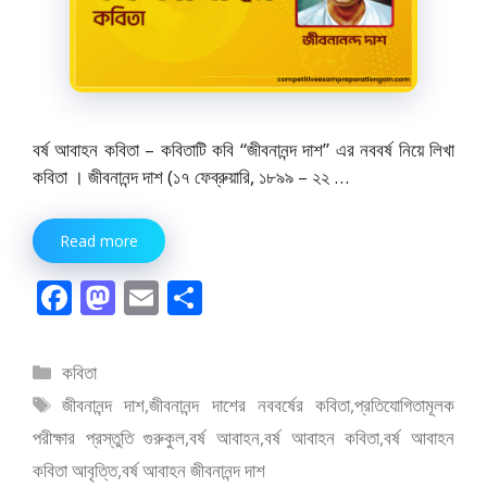
বর্ষ আবাহন কবিতা – কবিতাটি কবি “জীবনানন্দ দাশ” এর নববর্ষ নিয়ে লিখা
কবিতা । জীবনানন্দ দাশ (১৭ ফেব্রুয়ারি, ১৮৯৯ – ২২ …
Read more
F
M
E
S
ac
as
m
h
e
to
ai
ar
বিভাগ
কবিতা
b
d
l
e
সমূহ
ট্যাগ
জীবনানন্দ দাশ
,
জীবনানন্দ দাশের নববর্ষের কবিতা
,
প্রতিযোগিতামূলক
o
o
সমূহ
পরীক্ষার প্রস্তুতি গুরুকুল
,
বর্ষ আবাহন
,
বর্ষ আবাহন কবিতা
,
বর্ষ আবাহন
o
n
কবিতা আবৃত্তি
,
বর্ষ আবাহন জীবনানন্দ দাশ